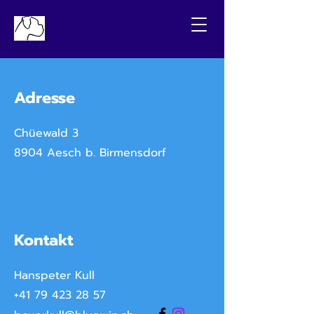
Adresse
Chüewald 3
8904 Aesch b. Birmensdorf
Kontakt
Hanspeter Kull
+41 79 423 28 57