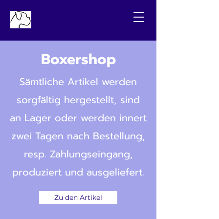
Boxershop
Sämtliche Artikel werden
sorgfältig hergestellt, sind
an Lager oder werden innert
zwei Tagen nach Bestellung,
resp. Zahlungseingang,
produziert und ausgeliefert.
Zu den Artikel